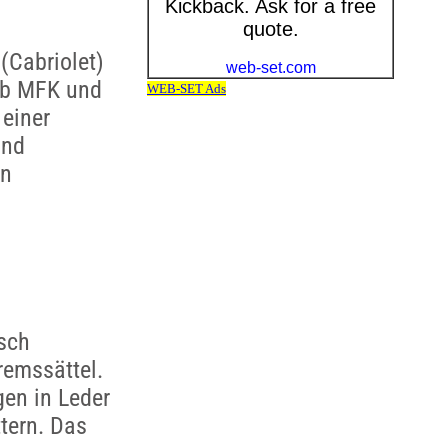
(Cabriolet)
ab MFK und
 einer
und
en
isch
remssättel.
gen in Leder
tern. Das