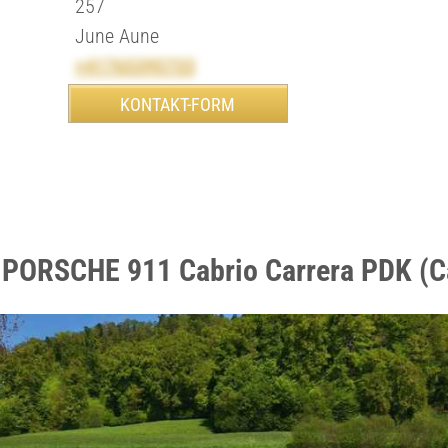
257
June Aune
+41765395733
 PORSCHE 911 Cabrio Carrera PDK (Ca