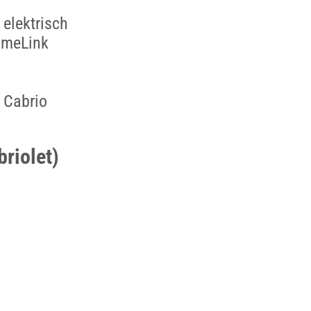
elektrisch
omeLink
1 Cabrio
riolet)