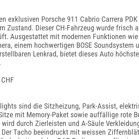
en exklusiven Porsche 911 Cabrio Carrera PDK 
em Zustand. Dieser CH-Fahrzeug wurde frisch 
üft. Ausgestattet mit modernen Funktionen wie
era, einem hochwertigen BOSE Soundsystem 
erstellbaren Lenkrad, bietet dieses Auto höchst
.
0 CHF
ights sind die Sitzheizung, Park-Assist, elektr
 Sitze mit Memory-Paket sowie auffällige rote B
r wird durch Zierleisten und A-Säule Verkleidun
 Der Tacho beeindruckt mit weissen Ziffernblät