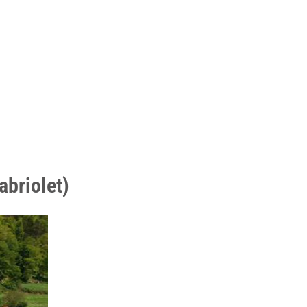
briolet)