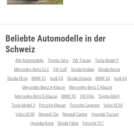
Beliebte Automodelle in der
Schweiz
Alle Automodelle
Toyota Yaris
VW Tiguan
Tesla Model Y
Mercedes-Benz GLC
VW Golf
Skoda Kodiaq
Skoda Karoq
Skoda Elroq
BMW X1
Audi Q3
Skoda Octavia
BMW X3
Audi A3
Mercedes-Benz A-Klasse
Mercedes-Benz C-Klasse
Mercedes-Benz E-Klasse
BMW X5
VW Polo
Toyota RAV4
Tesla Model 3
Porsche Macan
Porsche Cayenne
Volvo XC60
Volvo XC40
Renault Clio
Renault Captur
Hyundai Tucson
Hyundai Kona
Skoda Fabia
Porsche 911