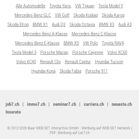
Alle Automodelle
Toyota Yaris
VW Tiguan
Tesla Model Y
Mercedes-Benz GLC
VW Golf
Skoda Kodiaq
Skoda Karoq
Skoda Elroq
BMW X1
Audi Q3
Skoda Octavia
BMW X3
Audi A3
Mercedes-Benz A-Klasse
Mercedes-Benz C-Klasse
Mercedes-Benz E-Klasse
BMW X5
VW Polo
Toyota RAV4
Tesla Model 3
Porsche Macan
Porsche Cayenne
Volvo XC60
Volvo XC40
Renault Clio
Renault Captur
Hyundai Tucson
Hyundai Kona
Skoda Fabia
Porsche 911
job7.ch
immo7.ch
seminar7.ch
carriera.ch
neueste.ch
Inserate
© 2012-2026 Baar WEB-SET interactive GmbH -
Werbung auf WEB-SET Network
|
PDF: Werbung auf car7.ch