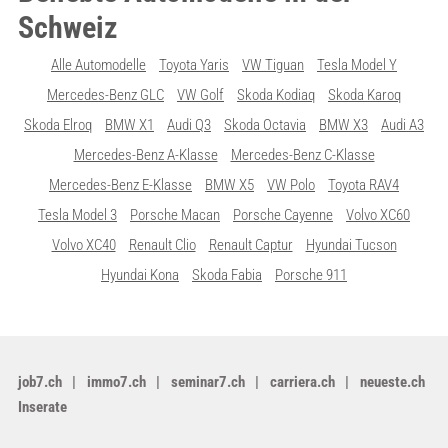
Schweiz
Alle Automodelle
Toyota Yaris
VW Tiguan
Tesla Model Y
Mercedes-Benz GLC
VW Golf
Skoda Kodiaq
Skoda Karoq
Skoda Elroq
BMW X1
Audi Q3
Skoda Octavia
BMW X3
Audi A3
Mercedes-Benz A-Klasse
Mercedes-Benz C-Klasse
Mercedes-Benz E-Klasse
BMW X5
VW Polo
Toyota RAV4
Tesla Model 3
Porsche Macan
Porsche Cayenne
Volvo XC60
Volvo XC40
Renault Clio
Renault Captur
Hyundai Tucson
Hyundai Kona
Skoda Fabia
Porsche 911
job7.ch
immo7.ch
seminar7.ch
carriera.ch
neueste.ch
Inserate