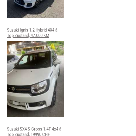
Suzuki Ignis 1.2 Hybrid 4X4 â
Top Zustand, 47.000 KM
Suzuki SX4 S-Cross 1.4T 4x4 â
Top Zustand, 19990 CHF