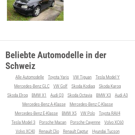
Beliebte Automodelle in der
Schweiz
Alle Automodelle
Toyota Yaris
VW Tiguan
Tesla Model Y
Mercedes-Benz GLC
VW Golf
Skoda Kodiaq
Skoda Karoq
Skoda Elroq
BMW X1
Audi Q3
Skoda Octavia
BMW X3
Audi A3
Mercedes-Benz A-Klasse
Mercedes-Benz C-Klasse
Mercedes-Benz E-Klasse
BMW X5
VW Polo
Toyota RAV4
Tesla Model 3
Porsche Macan
Porsche Cayenne
Volvo XC60
Volvo XC40
Renault Clio
Renault Captur
Hyundai Tucson