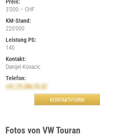
Preis:
3’000.– CHF
KM-Stand:
220’000
Leistung PS:
140
Kontakt:
Danijel Kovacic
Telefon:
+41 79 286 93 87
Fotos von VW Touran