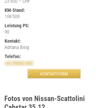
23’500.– CHF
KM-Stand:
106’500
Leistung PS:
90
Kontakt:
Adriana Bisig
Telefon:
+41765321437
Fotos von Nissan-Scattolini
Cabstar 35.12