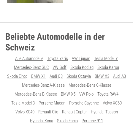
Beliebte Automodelle in der
Schweiz
Alle Automodelle
Toyota Yaris
VW Tiguan
Tesla Model Y
Mercedes-Benz GLC
VW Golf
Skoda Kodiaq
Skoda Karoq
Skoda Elroq
BMW X1
Audi Q3
Skoda Octavia
BMW X3
Audi A3
Mercedes-Benz A-Klasse
Mercedes-Benz C-Klasse
Mercedes-Benz E-Klasse
BMW X5
VW Polo
Toyota RAV4
Tesla Model 3
Porsche Macan
Porsche Cayenne
Volvo XC60
Volvo XC40
Renault Clio
Renault Captur
Hyundai Tucson
Hyundai Kona
Skoda Fabia
Porsche 911