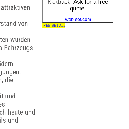
attraktiven
rstand von
iten wurden
es Fahrzeugs
ädern
ngungen.
, die
it und
es
och heute und
ils und