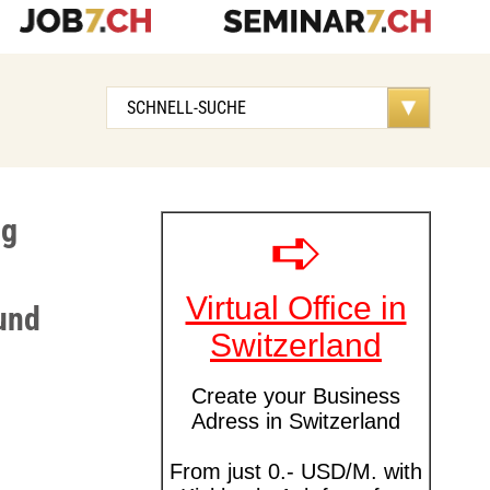
ung
und