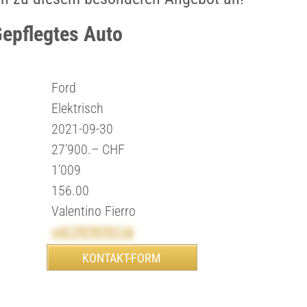
Gepflegtes Auto
Ford
Elektrisch
2021-09-30
27’900.– CHF
1’009
156.00
Valentino Fierro
+41797979116