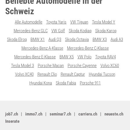
Beliebte Automodelle in der
Schweiz
Alle Automodelle
Toyota Yaris
VW Tiguan
Tesla Model Y
Mercedes-Benz GLC
VW Golf
Skoda Kodiaq
Skoda Karoq
Skoda Elroq
BMW X1
Audi Q3
Skoda Octavia
BMW X3
Audi A3
Mercedes-Benz A-Klasse
Mercedes-Benz C-Klasse
Mercedes-Benz E-Klasse
BMW X5
VW Polo
Toyota RAV4
Tesla Model 3
Porsche Macan
Porsche Cayenne
Volvo XC60
Volvo XC40
Renault Clio
Renault Captur
Hyundai Tucson
Hyundai Kona
Skoda Fabia
Porsche 911
job7.ch
immo7.ch
seminar7.ch
carriera.ch
neueste.ch
Inserate