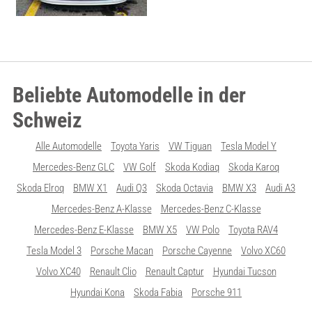
Beliebte Automodelle in der
Schweiz
Alle Automodelle
Toyota Yaris
VW Tiguan
Tesla Model Y
Mercedes-Benz GLC
VW Golf
Skoda Kodiaq
Skoda Karoq
Skoda Elroq
BMW X1
Audi Q3
Skoda Octavia
BMW X3
Audi A3
Mercedes-Benz A-Klasse
Mercedes-Benz C-Klasse
Mercedes-Benz E-Klasse
BMW X5
VW Polo
Toyota RAV4
Tesla Model 3
Porsche Macan
Porsche Cayenne
Volvo XC60
Volvo XC40
Renault Clio
Renault Captur
Hyundai Tucson
Hyundai Kona
Skoda Fabia
Porsche 911