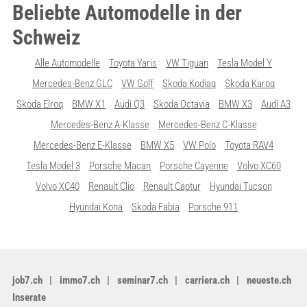
Beliebte Automodelle in der
Schweiz
Alle Automodelle
Toyota Yaris
VW Tiguan
Tesla Model Y
Mercedes-Benz GLC
VW Golf
Skoda Kodiaq
Skoda Karoq
Skoda Elroq
BMW X1
Audi Q3
Skoda Octavia
BMW X3
Audi A3
Mercedes-Benz A-Klasse
Mercedes-Benz C-Klasse
Mercedes-Benz E-Klasse
BMW X5
VW Polo
Toyota RAV4
Tesla Model 3
Porsche Macan
Porsche Cayenne
Volvo XC60
Volvo XC40
Renault Clio
Renault Captur
Hyundai Tucson
Hyundai Kona
Skoda Fabia
Porsche 911
job7.ch
immo7.ch
seminar7.ch
carriera.ch
neueste.ch
Inserate