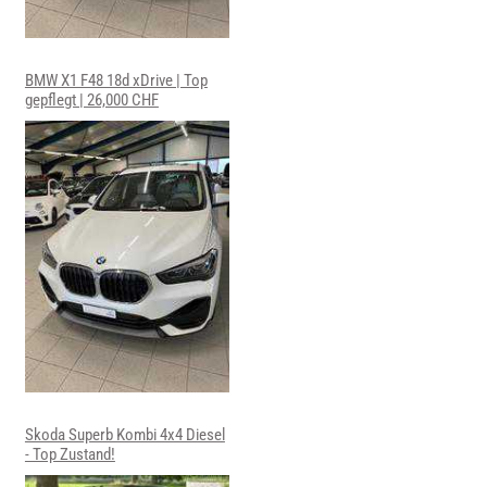
BMW X1 F48 18d xDrive | Top
gepflegt | 26,000 CHF
Skoda Superb Kombi 4x4 Diesel
- Top Zustand!