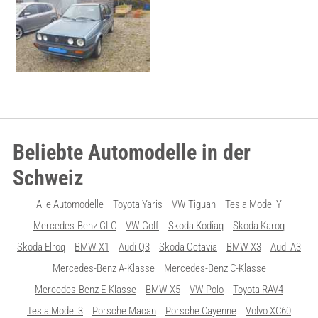
Beliebte Automodelle in der
Schweiz
Alle Automodelle
Toyota Yaris
VW Tiguan
Tesla Model Y
Mercedes-Benz GLC
VW Golf
Skoda Kodiaq
Skoda Karoq
Skoda Elroq
BMW X1
Audi Q3
Skoda Octavia
BMW X3
Audi A3
Mercedes-Benz A-Klasse
Mercedes-Benz C-Klasse
Mercedes-Benz E-Klasse
BMW X5
VW Polo
Toyota RAV4
Tesla Model 3
Porsche Macan
Porsche Cayenne
Volvo XC60