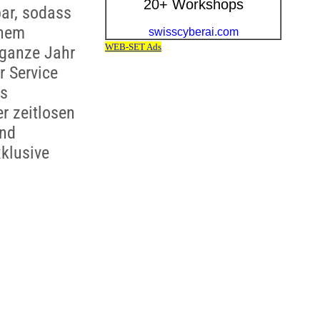
bar, sodass
inem
 ganze Jahr
r Service
is
r zeitlosen
und
klusive