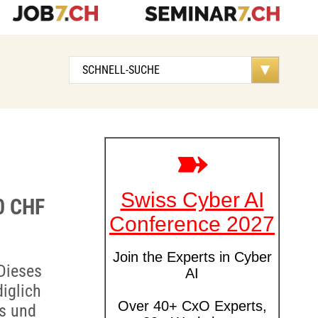
00 CHF
Dieses
iglich
us und