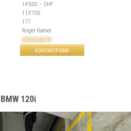
14’000.– CHF
115’700
177
Roger Ramel
0797210779
n BMW 120i