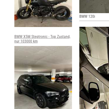
BMW 120i
BMW X5M Steptronic - Top Zustand,
nur 103000 km