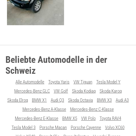
Beliebte Automodelle in der
Schweiz
Alle Automodelle
Toyota Yaris
VW Tiguan
Tesla Model Y
Mercedes-Benz GLC
VW Golf
Skoda Kodiaq
Skoda Karoq
Skoda Elroq
BMW X1
Audi Q3
Skoda Octavia
BMW X3
Audi A3
Mercedes-Benz A-Klasse
Mercedes-Benz C-Klasse
Mercedes-Benz E-Klasse
BMW X5
VW Polo
Toyota RAV4
Tesla Model 3
Porsche Macan
Porsche Cayenne
Volvo XC60