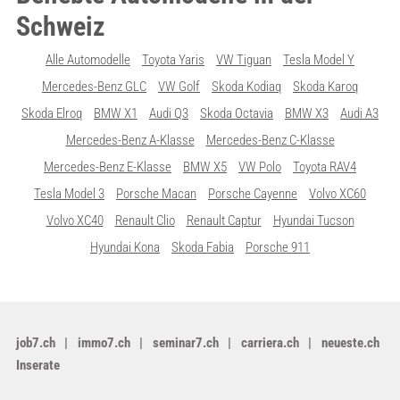
Schweiz
Alle Automodelle
Toyota Yaris
VW Tiguan
Tesla Model Y
Mercedes-Benz GLC
VW Golf
Skoda Kodiaq
Skoda Karoq
Skoda Elroq
BMW X1
Audi Q3
Skoda Octavia
BMW X3
Audi A3
Mercedes-Benz A-Klasse
Mercedes-Benz C-Klasse
Mercedes-Benz E-Klasse
BMW X5
VW Polo
Toyota RAV4
Tesla Model 3
Porsche Macan
Porsche Cayenne
Volvo XC60
Volvo XC40
Renault Clio
Renault Captur
Hyundai Tucson
Hyundai Kona
Skoda Fabia
Porsche 911
job7.ch
immo7.ch
seminar7.ch
carriera.ch
neueste.ch
Inserate