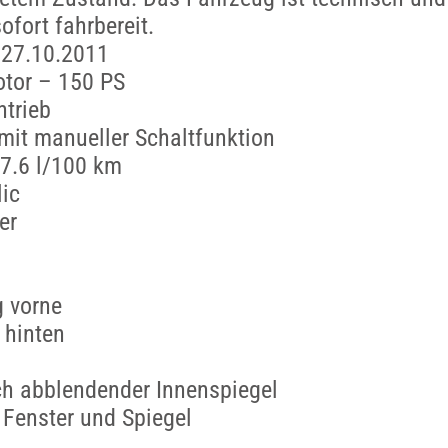
ofort fahrbereit.
 27.10.2011
Motor – 150 PS
ntrieb
mit manueller Schaltfunktion
 7.6 l/100 km
lic
er
:
g vorne
 hinten
ch abblendender Innenspiegel
e Fenster und Spiegel