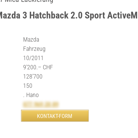
Mazda 3 Hatchback 2.0 Sport ActiveM
Mazda
Fahrzeug
10/2011
9’200.– CHF
128’700
150
. Hano
077 969 20 89