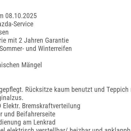
m 08.10.2025
azda-Service
sen
rie mit 2 Jahren Garantie
 Sommer- und Winterreifen
hnischen Mängel
gepflegt. Rücksitze kaum benutzt und Teppich
inalzus.
Elektr. Bremskraftverteilung
r und Beifahrerseite
dienung am Lenkrad
l elektrisch verstellbar/ heizbar und anklappb