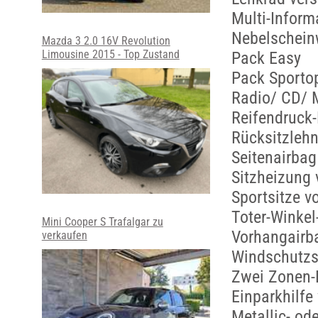
Multi-Inform
Nebelschein
Mazda 3 2.0 16V Revolution
Limousine 2015 - Top Zustand
Pack Easy
Pack Sportop
Radio/ CD/
Reifendruck
Rücksitzlehn
Seitenairbag
Sitzheizung 
Sportsitze v
Toter-Winke
Mini Cooper S Trafalgar zu
Vorhangairba
verkaufen
Windschutzs
Zwei Zonen-
Einparkhilfe
Metallic- od