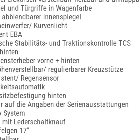
l und Türgriffe in Wagenfarbe
 abblendbarer Innenspiegel
einwerfer/ Kurvenlicht
ent EBA
he Stabilitäts- und Traktionskontrolle TCS
 hinten
Fensterheber vorne + hinten
öhenverstellbar/ regulierbarer Kreuzstütze
istent/ Regensensor
keitsautomatik
rsitzbefestigung hinten
r auf die Angaben der Serienausstattungen
y System
 mit Lederschaltknauf
felgen 17"
tellbar