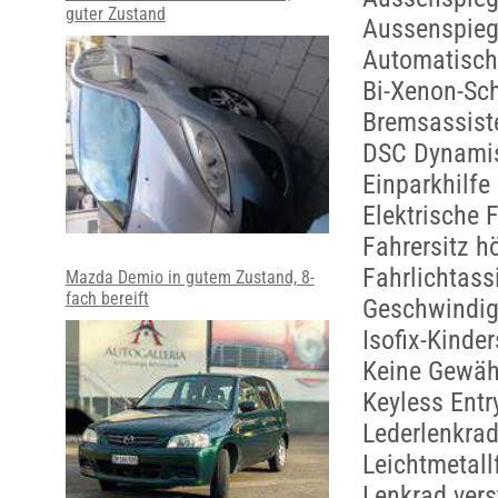
guter Zustand
Aussenspiege
Automatisch
Bi-Xenon-Sch
Bremsassist
DSC Dynamisc
Einparkhilfe
Elektrische 
Fahrersitz h
Fahrlichtass
Mazda Demio in gutem Zustand, 8-
fach bereift
Geschwindig
Isofix-Kinde
Keine Gewäh
Keyless Entr
Lederlenkrad
Leichtmetall
Lenkrad vers