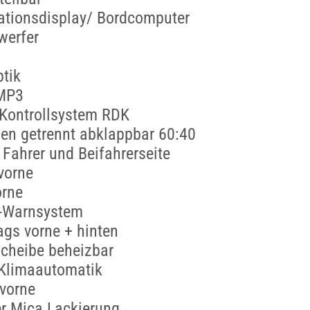
ationsdisplay/ Bordcomputer
werfer
tik
 MP3
-Kontrollsystem RDK
en getrennt abklappbar 60:40
 Fahrer und Beifahrerseite
vorne
orne
l-Warnsystem
gs vorne + hinten
cheibe beheizbar
Klimaautomatik
 vorne
er Mica Lackierung