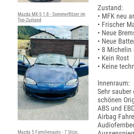
Zustand:
Mazda MX-5 1.8 - Sommerflitzer im
• MFK neu a
Top-Zustand
• Frischer M
• Neue Brem
• Neue Batte
• 8 Michelin
• Kein Rost
• Keine tec
Innenraum:
Sehr sauber 
schönen Orig
ABS und EBD 
Airbag Fahre
Audiofernbe
Mazda 5 Familienauto - 7 Sitze,
Aussenspiege