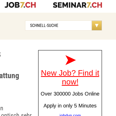
S
attung
in
optisch sehr