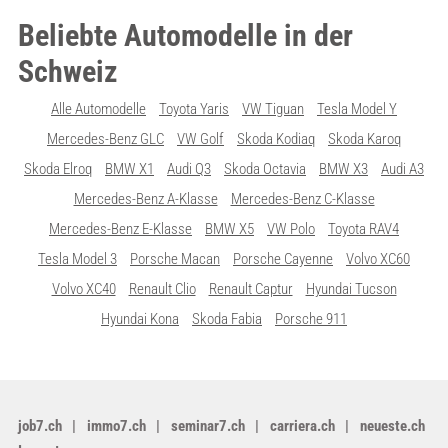
Beliebte Automodelle in der
Schweiz
Alle Automodelle
Toyota Yaris
VW Tiguan
Tesla Model Y
Mercedes-Benz GLC
VW Golf
Skoda Kodiaq
Skoda Karoq
Skoda Elroq
BMW X1
Audi Q3
Skoda Octavia
BMW X3
Audi A3
Mercedes-Benz A-Klasse
Mercedes-Benz C-Klasse
Mercedes-Benz E-Klasse
BMW X5
VW Polo
Toyota RAV4
Tesla Model 3
Porsche Macan
Porsche Cayenne
Volvo XC60
Volvo XC40
Renault Clio
Renault Captur
Hyundai Tucson
Hyundai Kona
Skoda Fabia
Porsche 911
job7.ch
immo7.ch
seminar7.ch
carriera.ch
neueste.ch