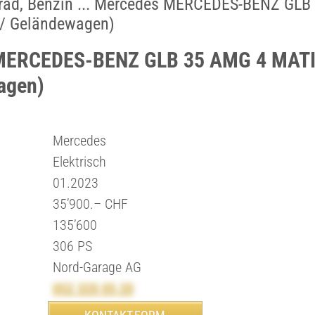
lrad, Benzin ... Mercedes MERCEDES-BENZ GLB
/ Geländewagen)
 MERCEDES-BENZ GLB 35 AMG 4 MATI
agen)
Mercedes
Elektrisch
01.2023
35’900.– CHF
135’600
306 PS
Nord-Garage AG
052 320 05 20