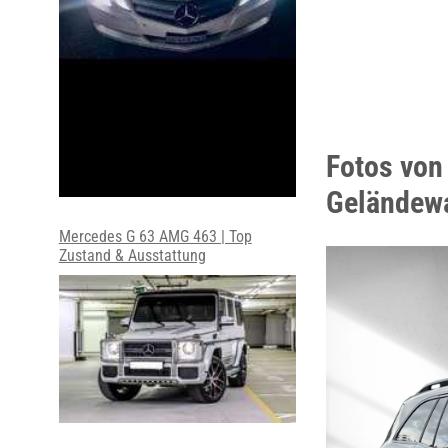
Fotos vo
Geländew
Mercedes G 63 AMG 463 | Top
Zustand & Ausstattung