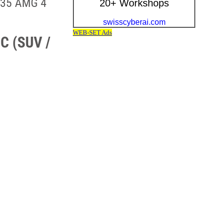
 35 AMG 4
C (SUV /