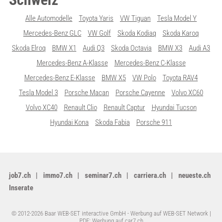
Alle Automodelle
Toyota Yaris
VW Tiguan
Tesla Model Y
Mercedes-Benz GLC
VW Golf
Skoda Kodiaq
Skoda Karoq
Skoda Elroq
BMW X1
Audi Q3
Skoda Octavia
BMW X3
Audi A3
Mercedes-Benz A-Klasse
Mercedes-Benz C-Klasse
Mercedes-Benz E-Klasse
BMW X5
VW Polo
Toyota RAV4
Tesla Model 3
Porsche Macan
Porsche Cayenne
Volvo XC60
Volvo XC40
Renault Clio
Renault Captur
Hyundai Tucson
Hyundai Kona
Skoda Fabia
Porsche 911
job7.ch
immo7.ch
seminar7.ch
carriera.ch
neueste.ch
Inserate
© 2012-2026 Baar WEB-SET interactive GmbH -
Werbung auf WEB-SET Network
|
PDF: Werbung auf car7.ch