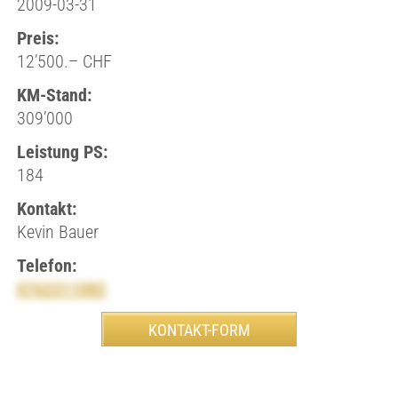
2009-03-31
Preis:
12’500.– CHF
KM-Stand:
309’000
Leistung PS:
184
Kontakt:
Kevin Bauer
Telefon:
0762311082