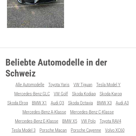
Beliebte Automodelle in der
Schweiz
Alle Automodelle
Toyota Yaris
VW Tiguan
Tesla Model Y
Mercedes-Benz GLC
VW Golf
Skoda Kodiaq
Skoda Karoq
Skoda Elroq
BMW X1
Audi Q3
Skoda Octavia
BMW X3
Audi A3
Mercedes-Benz A-Klasse
Mercedes-Benz C-Klasse
Mercedes-Benz E-Klasse
BMW X5
VW Polo
Toyota RAV4
Tesla Model 3
Porsche Macan
Porsche Cayenne
Volvo XC60