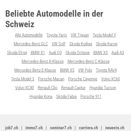
Beliebte Automodelle in der
Schweiz
Alle Automodelle
Toyota Yaris
VW Tiguan
Tesla Model Y
Mercedes-Benz GLC
VW Golf
Skoda Kodiaq
Skoda Karoq
Skoda Elroq
BMW X1
Audi Q3
Skoda Octavia
BMW X3
Audi A3
Mercedes-Benz A-Klasse
Mercedes-Benz C-Klasse
Mercedes-Benz E-Klasse
BMW X5
VW Polo
Toyota RAV4
Tesla Model 3
Porsche Macan
Porsche Cayenne
Volvo XC60
Volvo XC40
Renault Clio
Renault Captur
Hyundai Tucson
Hyundai Kona
Skoda Fabia
Porsche 911
job7.ch
immo7.ch
seminar7.ch
carriera.ch
neueste.ch