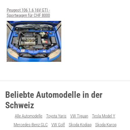
Peugeot 106 1.6 16V GTI -
Sportwagen für CHF 8000
Beliebte Automodelle in der
Schweiz
Alle Automodelle
Toyota Yaris
VW Tiguan
Tesla Model Y
Mercedes-Benz GLC
VW Golf
Skoda Kodiaq
Skoda Karoq