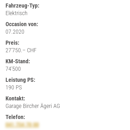
Fahrzeug-Typ:
Elektrisch
Occasion von:
07.2020
Preis:
27’750.– CHF
KM-Stand:
74’500
Leistung PS:
190 PS
Kontakt:
Garage Bircher Ägeri AG
Telefon:
041 754 70 00