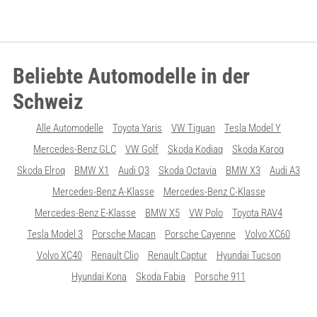
Beliebte Automodelle in der
Schweiz
Alle Automodelle
Toyota Yaris
VW Tiguan
Tesla Model Y
Mercedes-Benz GLC
VW Golf
Skoda Kodiaq
Skoda Karoq
Skoda Elroq
BMW X1
Audi Q3
Skoda Octavia
BMW X3
Audi A3
Mercedes-Benz A-Klasse
Mercedes-Benz C-Klasse
Mercedes-Benz E-Klasse
BMW X5
VW Polo
Toyota RAV4
Tesla Model 3
Porsche Macan
Porsche Cayenne
Volvo XC60
Volvo XC40
Renault Clio
Renault Captur
Hyundai Tucson
Hyundai Kona
Skoda Fabia
Porsche 911