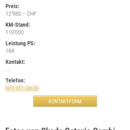
Preis:
12’980.– CHF
KM-Stand:
110’000
Leistung PS:
184
Kontakt:
. .
Telefon:
079 371 54 03