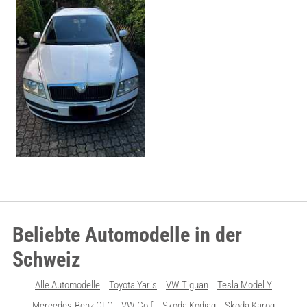
Beliebte Automodelle in der
Schweiz
Alle Automodelle
Toyota Yaris
VW Tiguan
Tesla Model Y
Mercedes-Benz GLC
VW Golf
Skoda Kodiaq
Skoda Karoq