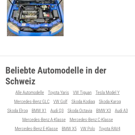
Beliebte Automodelle in der
Schweiz
Alle Automodelle
Toyota Yaris
VW Tiguan
Tesla Model Y
Mercedes-Benz GLC
VW Golf
Skoda Kodiaq
Skoda Karoq
Skoda Elroq
BMW X1
Audi Q3
Skoda Octavia
BMW X3
Audi A3
Mercedes-Benz A-Klasse
Mercedes-Benz C-Klasse
Mercedes-Benz E-Klasse
BMW X5
VW Polo
Toyota RAV4