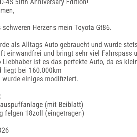
-4S 50th Anniversary Edition!
mmen,
s schweren Herzens mein Toyota Gt86.
de als Alltags Auto gebraucht und wurde stets
ft einwandfrei und bringt sehr viel Fahrspass
o Liebhaber ist es das perfekte Auto, da es kle
d liegt bei 160.000km
wurde einiges modifiziert.
:
tauspuffanlage (mit Beiblatt)
 felgen 18zoll (eingetragen)
026