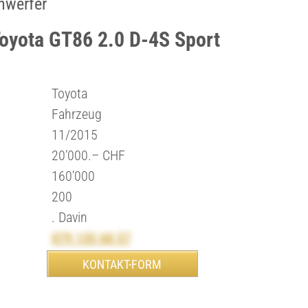
nwerfer
Toyota GT86 2.0 D-4S Sport
Toyota
Fahrzeug
11/2015
20’000.– CHF
160’000
200
. Davin
079 135 68 57