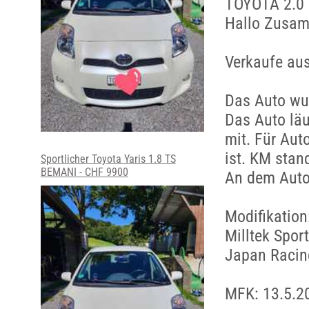
TOYOTA 2.0 D
Hallo Zusa
Verkaufe au
Das Auto wur
Das Auto läu
mit. Für Aut
ist. KM stan
Sportlicher Toyota Yaris 1.8 TS
BEMANI - CHF 9900
An dem Auto 
Modifikation
Milltek Spor
Japan Racing
MFK: 13.5.2