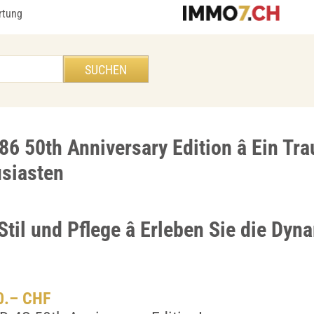
rtung
6 50th Anniversary Edition â Ein Tr
siasten
Stil und Pflege â Erleben Sie die Dyn
00.– CHF