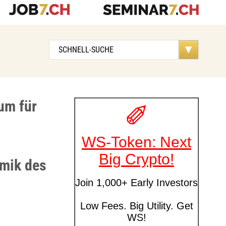
aum für
amik des