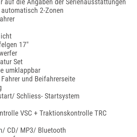
r auf die Angaben der Serienausstattungen
 automatisch 2-Zonen
ahrer
icht
felgen 17"
werfer
atur Set
ne umklappbar
 Fahrer und Beifahrerseite
g
start/ Schliess- Startsystem
ontrolle VSC + Traktionskontrolle TRC
h/ CD/ MP3/ Bluetooth