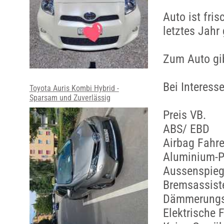
Auto ist fri
letztes Jahr
Zum Auto gib
Bei Interess
Toyota Auris Kombi Hybrid -
Sparsam und Zuverlässig
Preis VB.
ABS/ EBD
Airbag Fahre
Aluminium-P
Aussenspiege
Bremsassist
Dämmerungs
Elektrische 