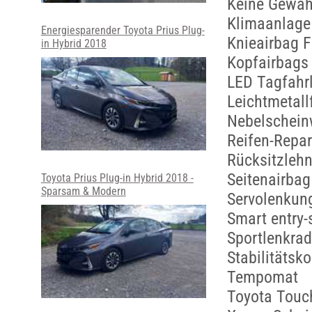
Keine Gewäh
Klimaanlage
Energiesparender Toyota Prius Plug-
Knieairbag F
in Hybrid 2018
Kopfairbags
LED Tagfahrl
Leichtmetall
Nebelschein
Reifen-Repar
Rücksitzleh
Seitenairbag
Toyota Prius Plug-in Hybrid 2018 -
Sparsam & Modern
Servolenkun
Smart entry-
Sportlenkrad
Stabilitätsk
Tempomat
Toyota Touc