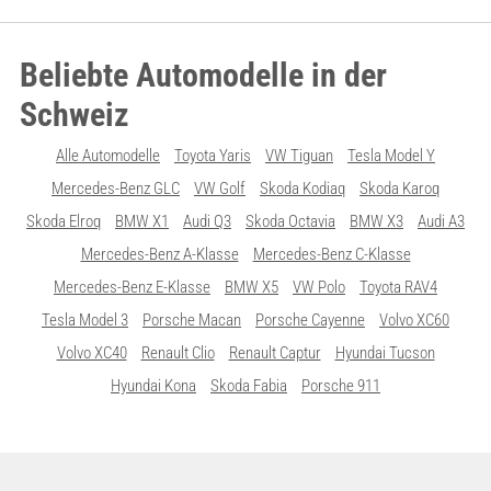
Beliebte Automodelle in der
Schweiz
Alle Automodelle
Toyota Yaris
VW Tiguan
Tesla Model Y
Mercedes-Benz GLC
VW Golf
Skoda Kodiaq
Skoda Karoq
Skoda Elroq
BMW X1
Audi Q3
Skoda Octavia
BMW X3
Audi A3
Mercedes-Benz A-Klasse
Mercedes-Benz C-Klasse
Mercedes-Benz E-Klasse
BMW X5
VW Polo
Toyota RAV4
Tesla Model 3
Porsche Macan
Porsche Cayenne
Volvo XC60
Volvo XC40
Renault Clio
Renault Captur
Hyundai Tucson
Hyundai Kona
Skoda Fabia
Porsche 911