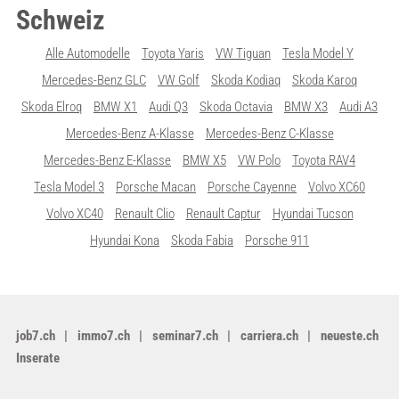
Schweiz
Alle Automodelle
Toyota Yaris
VW Tiguan
Tesla Model Y
Mercedes-Benz GLC
VW Golf
Skoda Kodiaq
Skoda Karoq
Skoda Elroq
BMW X1
Audi Q3
Skoda Octavia
BMW X3
Audi A3
Mercedes-Benz A-Klasse
Mercedes-Benz C-Klasse
Mercedes-Benz E-Klasse
BMW X5
VW Polo
Toyota RAV4
Tesla Model 3
Porsche Macan
Porsche Cayenne
Volvo XC60
Volvo XC40
Renault Clio
Renault Captur
Hyundai Tucson
Hyundai Kona
Skoda Fabia
Porsche 911
job7.ch
immo7.ch
seminar7.ch
carriera.ch
neueste.ch
Inserate