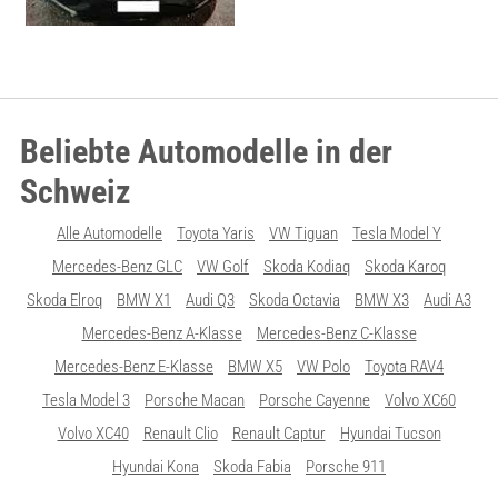
Beliebte Automodelle in der
Schweiz
Alle Automodelle
Toyota Yaris
VW Tiguan
Tesla Model Y
Mercedes-Benz GLC
VW Golf
Skoda Kodiaq
Skoda Karoq
Skoda Elroq
BMW X1
Audi Q3
Skoda Octavia
BMW X3
Audi A3
Mercedes-Benz A-Klasse
Mercedes-Benz C-Klasse
Mercedes-Benz E-Klasse
BMW X5
VW Polo
Toyota RAV4
Tesla Model 3
Porsche Macan
Porsche Cayenne
Volvo XC60
Volvo XC40
Renault Clio
Renault Captur
Hyundai Tucson
Hyundai Kona
Skoda Fabia
Porsche 911