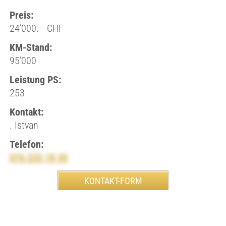
Preis:
24’000.– CHF
KM-Stand:
95’000
Leistung PS:
253
Kontakt:
. Istvan
Telefon:
076 225 18 30