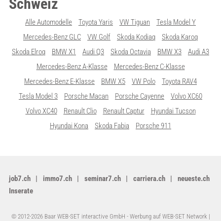
Schweiz
Alle Automodelle
Toyota Yaris
VW Tiguan
Tesla Model Y
Mercedes-Benz GLC
VW Golf
Skoda Kodiaq
Skoda Karoq
Skoda Elroq
BMW X1
Audi Q3
Skoda Octavia
BMW X3
Audi A3
Mercedes-Benz A-Klasse
Mercedes-Benz C-Klasse
Mercedes-Benz E-Klasse
BMW X5
VW Polo
Toyota RAV4
Tesla Model 3
Porsche Macan
Porsche Cayenne
Volvo XC60
Volvo XC40
Renault Clio
Renault Captur
Hyundai Tucson
Hyundai Kona
Skoda Fabia
Porsche 911
job7.ch
immo7.ch
seminar7.ch
carriera.ch
neueste.ch
Inserate
© 2012-2026 Baar WEB-SET interactive GmbH -
Werbung auf WEB-SET Network
|