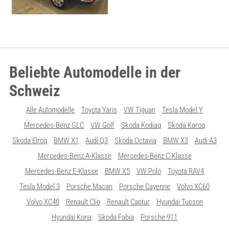
Beliebte Automodelle in der
Schweiz
Alle Automodelle
Toyota Yaris
VW Tiguan
Tesla Model Y
Mercedes-Benz GLC
VW Golf
Skoda Kodiaq
Skoda Karoq
Skoda Elroq
BMW X1
Audi Q3
Skoda Octavia
BMW X3
Audi A3
Mercedes-Benz A-Klasse
Mercedes-Benz C-Klasse
Mercedes-Benz E-Klasse
BMW X5
VW Polo
Toyota RAV4
Tesla Model 3
Porsche Macan
Porsche Cayenne
Volvo XC60
Volvo XC40
Renault Clio
Renault Captur
Hyundai Tucson
Hyundai Kona
Skoda Fabia
Porsche 911