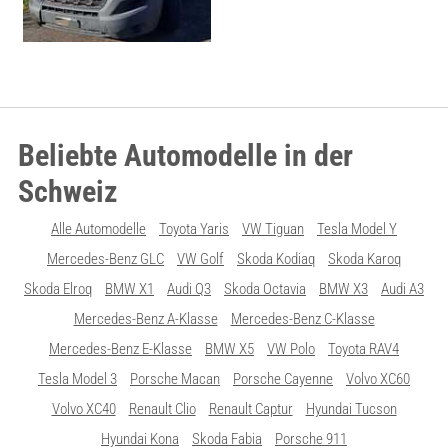
Beliebte Automodelle in der
Schweiz
Alle Automodelle
Toyota Yaris
VW Tiguan
Tesla Model Y
Mercedes-Benz GLC
VW Golf
Skoda Kodiaq
Skoda Karoq
Skoda Elroq
BMW X1
Audi Q3
Skoda Octavia
BMW X3
Audi A3
Mercedes-Benz A-Klasse
Mercedes-Benz C-Klasse
Mercedes-Benz E-Klasse
BMW X5
VW Polo
Toyota RAV4
Tesla Model 3
Porsche Macan
Porsche Cayenne
Volvo XC60
Volvo XC40
Renault Clio
Renault Captur
Hyundai Tucson
Hyundai Kona
Skoda Fabia
Porsche 911