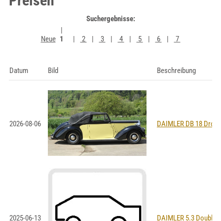
Preisen
Suchergebnisse:
Neue
1
2
3
4
5
6
7
Datum
Bild
Beschreibung
2026-08-06
DAIMLER DB 18 Droph
2025-06-13
DAIMLER 5.3 Double S