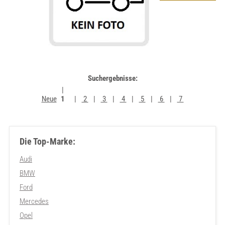
Suchergebnisse:
Neue
1
2
3
4
5
6
7
Die Top-Marke:
Audi
BMW
Ford
Mercedes
Opel