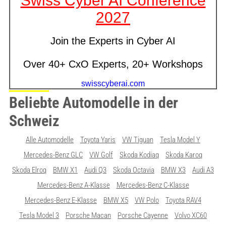
Beliebte Automodelle in der
Schweiz
Alle Automodelle
Toyota Yaris
VW Tiguan
Tesla Model Y
Mercedes-Benz GLC
VW Golf
Skoda Kodiaq
Skoda Karoq
Skoda Elroq
BMW X1
Audi Q3
Skoda Octavia
BMW X3
Audi A3
Mercedes-Benz A-Klasse
Mercedes-Benz C-Klasse
Mercedes-Benz E-Klasse
BMW X5
VW Polo
Toyota RAV4
Tesla Model 3
Porsche Macan
Porsche Cayenne
Volvo XC60