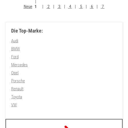
Neue
1
2
3
4
5
6
7
Die Top-Marke:
Audi
BMW
Ford
Mercedes
Opel
Porsche
Renault
Toyota
VW