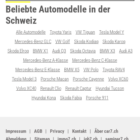
Beliebte Automodelle in der
Schweiz
Alle Automodelle
Toyota Yaris
VW Tiguan
Tesla Model Y
Mercedes-Benz GLC
VW Golf
Skoda Kodiaq
Skoda Karoq
Skoda Elroq
BMW X1
Audi Q3
Skoda Octavia
BMW X3
Audi A3
Mercedes-Benz A-Klasse
Mercedes-Benz C-Klasse
Mercedes-Benz E-Klasse
BMW X5
VW Polo
Toyota RAV4
Tesla Model 3
Porsche Macan
Porsche Cayenne
Volvo XC60
Volvo XC40
Renault Clio
Renault Captur
Hyundai Tucson
Hyundai Kona
Skoda Fabia
Porsche 911
Impressum
AGB
Privacy
Kontakt
Ãber car7.ch
Abmeldung
Sitemap
immo7.ch
job7.ch
seminar7.ch