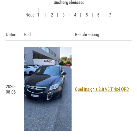
Suchergebnisse:
Neue
1
2
3
4
5
6
7
Datum
Bild
Beschreibung
2026-
Opel Insignia 2.8 V6 T 4x4 OPC
08-06