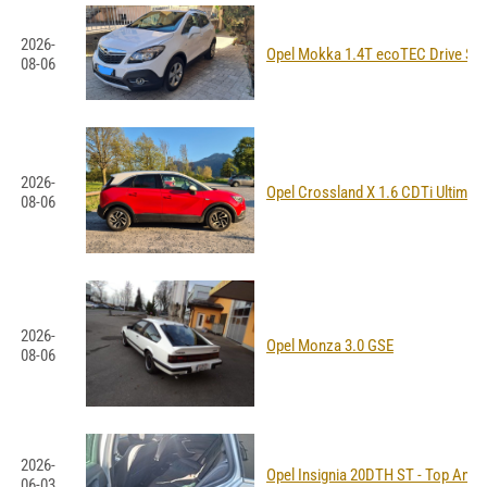
2026-
Opel Mokka 1.4T ecoTEC Drive S/
08-06
2026-
Opel Crossland X 1.6 CDTi Ultimat
08-06
2026-
Opel Monza 3.0 GSE
08-06
2026-
Opel Insignia 20DTH ST - Top Ang
06-03