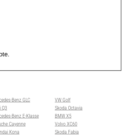
cedes-Benz GLC
VW Golf
i Q3
Skoda Octavia
cedes-Benz E-Klasse
BMW X5
sche Cayenne
Volvo XC60
ndai Kona
Skoda Fabia