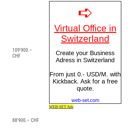
109'900.–
CHF
88'900.– CHF