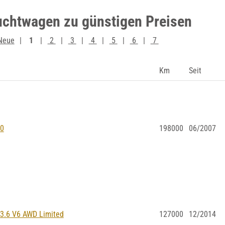
uchtwagen zu günstigen Preisen
Neue
1
2
3
4
5
6
7
Km
Seit
0
198000
06/2007
3.6 V6 AWD Limited
127000
12/2014