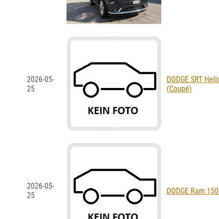
2026-05-
DODGE SRT Hellc
25
(Coupé)
2026-05-
DODGE Ram 1500 
25