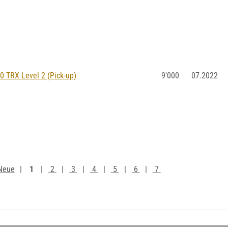
TRX Level 2 (Pick-up)
9'000
07.2022
Neue
1
2
3
4
5
6
7