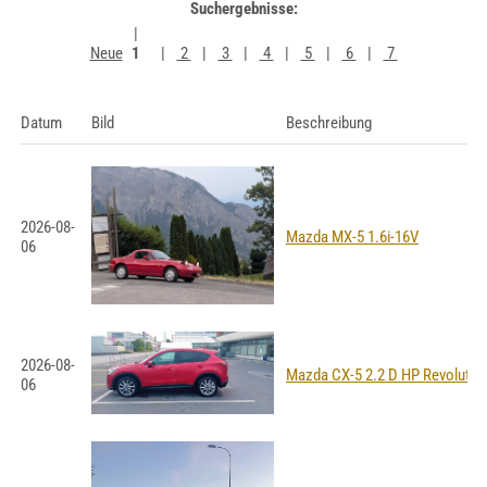
Suchergebnisse:
Neue
1
2
3
4
5
6
7
Datum
Bild
Beschreibung
2026-08-
Mazda MX-5 1.6i-16V
06
2026-08-
Mazda CX-5 2.2 D HP Revoluti
06