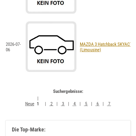
2026-07-
MAZDA 3 Hatchback SKYACTIV-
06
(Limousine)
Suchergebnisse:
Neue
1
2
3
4
5
6
7
Die Top-Marke: