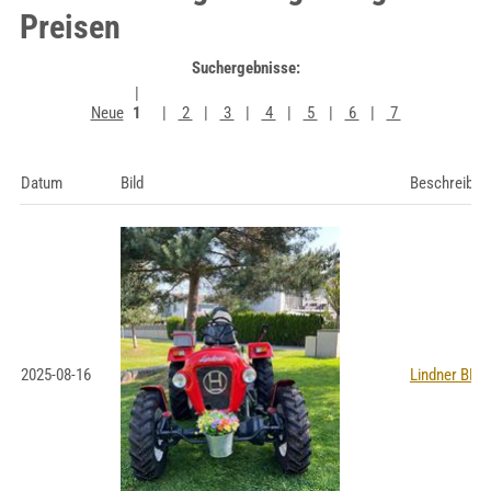
Preisen
Suchergebnisse:
Neue
1
2
3
4
5
6
7
Datum
Bild
Beschreibun
2025-08-16
Lindner BF 2