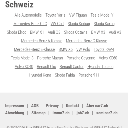
Schweiz
Alle Automodelle
Toyota Yaris
VW Tiguan
Tesla Model Y
Mercedes-Benz GLC
VW Golf
Skoda Kodiaq
Skoda Karoq
Skoda Elroq
BMW X1
Audi Q3
Skoda Octavia
BMW X3
Audi A3
Mercedes-Benz A-Klasse
Mercedes-Benz C-Klasse
Mercedes-Benz E-Klasse
BMW X5
VW Polo
Toyota RAV4
Tesla Model 3
Porsche Macan
Porsche Cayenne
Volvo XC60
Volvo XC40
Renault Clio
Renault Captur
Hyundai Tucson
Hyundai Kona
Skoda Fabia
Porsche 911
Impressum
AGB
Privacy
Kontakt
Ãber car7.ch
Abmeldung
Sitemap
immo7.ch
job7.ch
seminar7.ch
© 2007-2026 Baar WEB-SET interactive GmbH -
Werbung auf WEB-SET Network
|