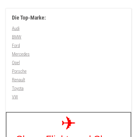
Die Top-Marke:
Audi
BMW
Ford
Mercedes
Opel
Porsche
Renault
Toyota
VW