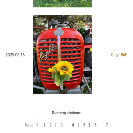
2025-08-16
Steyr 86E
Suchergebnisse:
Neue
1
2
3
4
5
6
7