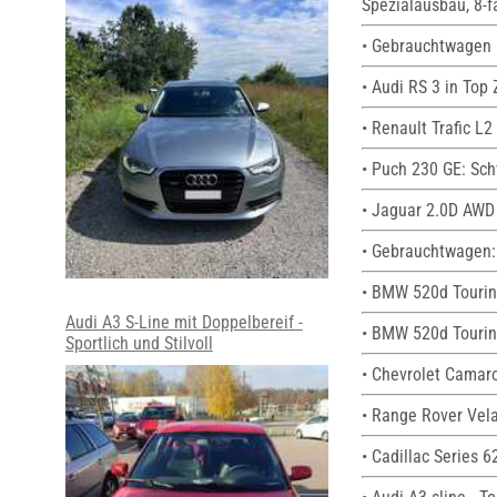
Spezialausbau, 8-f
• Gebrauchtwagen 
• Audi RS 3 in Top 
• Renault Trafic L
• Puch 230 GE: Sch
• Jaguar 2.0D AWD 
• Gebrauchtwagen:
• BMW 520d Tourin
Audi A3 S-Line mit Doppelbereif -
• BMW 520d Tourin
Sportlich und Stilvoll
• Chevrolet Camaro
• Range Rover Vel
• Cadillac Series 6