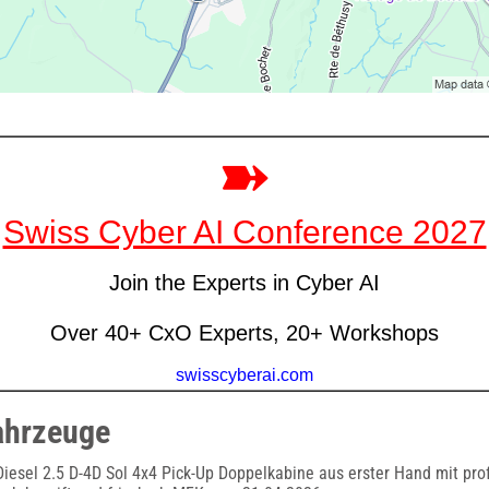
ahrzeuge
 Diesel 2.5 D-4D Sol 4x4 Pick-Up Doppelkabine aus erster Hand mit pr