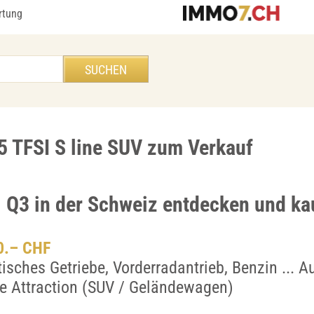
rtung
5 TFSI S line SUV zum Verkauf
i Q3 in der Schweiz entdecken und ka
00.– CHF
sches Getriebe, Vorderradantrieb, Benzin ... A
ne Attraction (SUV / Geländewagen)