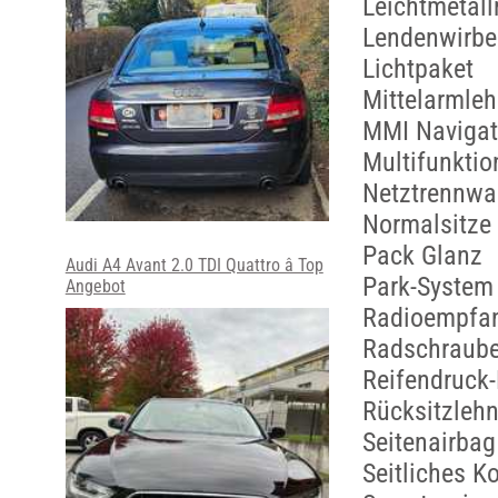
Leichtmetall
Lendenwirbel
Lichtpaket
Mittelarmleh
MMI Navigat
Multifunktio
Netztrennw
Normalsitze
Pack Glanz
Audi A4 Avant 2.0 TDI Quattro â Top
Park-System 
Angebot
Radioempfan
Radschraube
Reifendruck-
Rücksitzlehn
Seitenairbag
Seitliches 