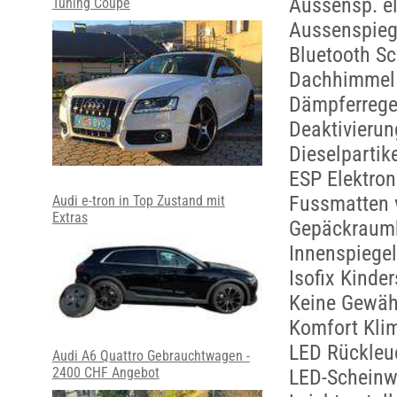
Aussensp. el
Tuning Coupe
Aussenspieg
Bluetooth Sc
Dachhimmel s
Dämpferrege
Deaktivierun
Dieselpartike
ESP Elektron
Fussmatten 
Audi e-tron in Top Zustand mit
Extras
Gepäckraumk
Innenspiege
Isofix Kinder
Keine Gewäh
Komfort Kli
LED Rückleu
Audi A6 Quattro Gebrauchtwagen -
2400 CHF Angebot
LED-Scheinw