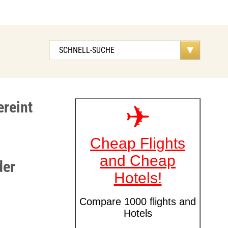
ereint
der