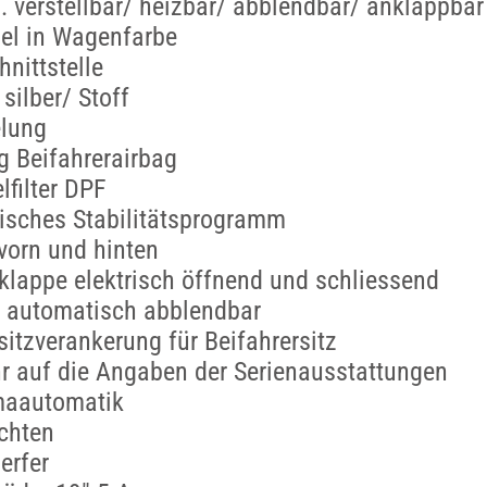
. verstellbar/ heizbar/ abblendbar/ anklappbar
el in Wagenfarbe
hnittstelle
ilber/ Stoff
lung
g Beifahrerairbag
lfilter DPF
isches Stabilitätsprogramm
vorn und hinten
lappe elektrisch öffnend und schliessend
l automatisch abblendbar
sitzverankerung für Beifahrersitz
r auf die Angaben der Serienausstattungen
maautomatik
chten
erfer