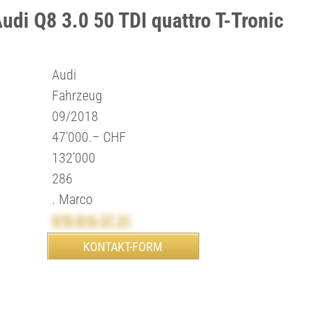
udi Q8 3.0 50 TDI quattro T-Tronic
Audi
Fahrzeug
09/2018
47’000.– CHF
132’000
286
. Marco
078 816 57 31