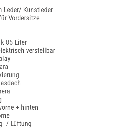
n Leder/ Kunstleder
für Vordersitze
k 85 Liter
lektrisch verstellbar
play
ara
kierung
lasdach
mera
g
vorne + hinten
orne
- / Lüftung