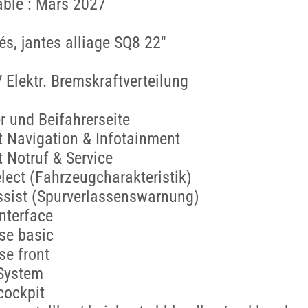
able : Mars 2027
és, jantes alliage SQ8 22"
Elektr. Bremskraftverteilung
r und Beifahrerseite
 Navigation & Infotainment
 Notruf & Service
elect (Fahrzeugcharakteristik)
ssist (Spurverlassenswarnung)
nterface
se basic
se front
System
cockpit