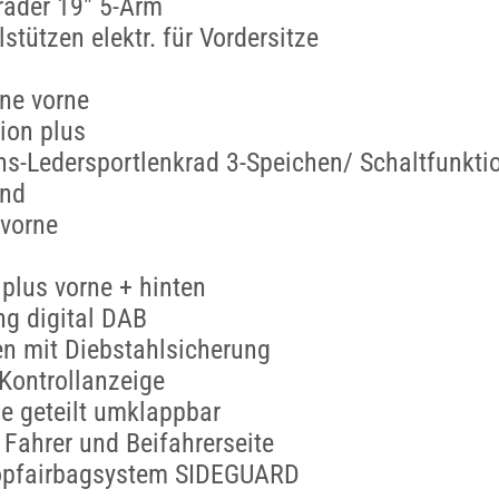
räder 19" 5-Arm
stützen elektr. für Vordersitze
ne vorne
ion plus
ns-Ledersportlenkrad 3-Speichen/ Schaltfunkti
and
 vorne
plus vorne + hinten
g digital DAB
n mit Diebstahlsicherung
Kontrollanzeige
e geteilt umklappbar
 Fahrer und Beifahrerseite
Kopfairbagsystem SIDEGUARD