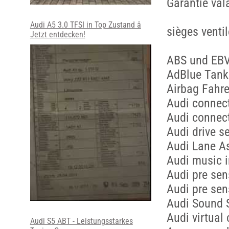
Garantie val
Audi A5 3.0 TFSI in Top Zustand â
sièges ventil
Jetzt entdecken!
ABS und EBV 
AdBlue Tank
Airbag Fahre
Audi connect
Audi connect
Audi drive s
Audi Lane A
Audi music i
Audi pre sen
Audi pre sen
Audi Sound 
Audi virtual 
Audi S5 ABT - Leistungsstarkes