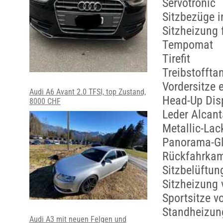
Servotronic
Sitzbezüge i
Sitzheizung 
Tempomat
Tirefit
Treibstofftan
Vordersitze e
Audi A6 Avant 2.0 TFSI, top Zustand,
Head-Up Dis
8000 CHF
Leder Alcant
Metallic-Lac
Panorama-G
Rückfahrka
Sitzbelüftun
Sitzheizung 
Sportsitze v
Standheizung
Audi A3 mit neuen Felgen und