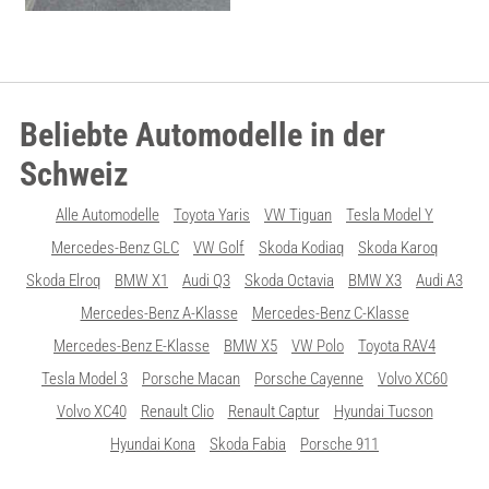
Beliebte Automodelle in der
Schweiz
Alle Automodelle
Toyota Yaris
VW Tiguan
Tesla Model Y
Mercedes-Benz GLC
VW Golf
Skoda Kodiaq
Skoda Karoq
Skoda Elroq
BMW X1
Audi Q3
Skoda Octavia
BMW X3
Audi A3
Mercedes-Benz A-Klasse
Mercedes-Benz C-Klasse
Mercedes-Benz E-Klasse
BMW X5
VW Polo
Toyota RAV4
Tesla Model 3
Porsche Macan
Porsche Cayenne
Volvo XC60
Volvo XC40
Renault Clio
Renault Captur
Hyundai Tucson
Hyundai Kona
Skoda Fabia
Porsche 911