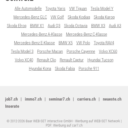
Alle Automodelle
Toyota Yaris
VW Tiguan
Tesla Model Y
Mercedes-Benz GLC
VW Golf
Skoda Kodiaq
Skoda Karoq
Skoda Elroq
BMW X1
Audi Q3
Skoda Octavia
BMW X3
Audi A3
Mercedes-Benz A-Klasse
Mercedes-Benz C-Klasse
Mercedes-Benz E-Klasse
BMW X5
VW Polo
Toyota RAV4
Tesla Model 3
Porsche Macan
Porsche Cayenne
Volvo XC60
Volvo XC40
Renault Clio
Renault Captur
Hyundai Tucson
Hyundai Kona
Skoda Fabia
Porsche 911
job7.ch
immo7.ch
seminar7.ch
carriera.ch
neueste.ch
Inserate
© 2012-2026 Baar WEB-SET interactive GmbH -
Werbung auf WEB-SET Network
|
PDF: Werbung auf car7.ch