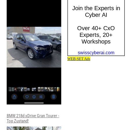
BMW 218d xDrive Gran Tourer -
Top Zustand!