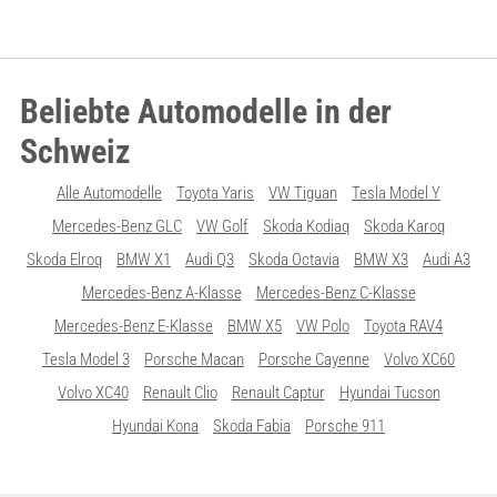
Beliebte Automodelle in der
Schweiz
Alle Automodelle
Toyota Yaris
VW Tiguan
Tesla Model Y
Mercedes-Benz GLC
VW Golf
Skoda Kodiaq
Skoda Karoq
Skoda Elroq
BMW X1
Audi Q3
Skoda Octavia
BMW X3
Audi A3
Mercedes-Benz A-Klasse
Mercedes-Benz C-Klasse
Mercedes-Benz E-Klasse
BMW X5
VW Polo
Toyota RAV4
Tesla Model 3
Porsche Macan
Porsche Cayenne
Volvo XC60
Volvo XC40
Renault Clio
Renault Captur
Hyundai Tucson
Hyundai Kona
Skoda Fabia
Porsche 911