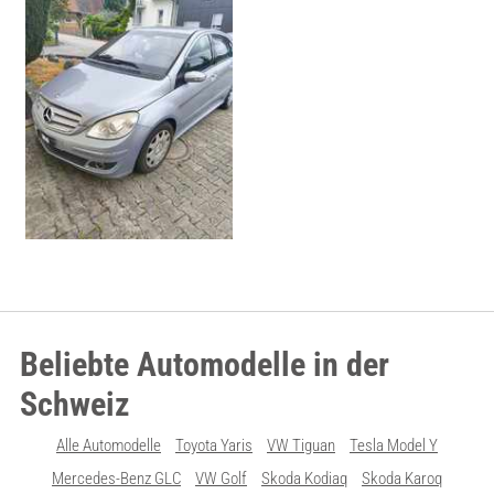
Beliebte Automodelle in der
Schweiz
Alle Automodelle
Toyota Yaris
VW Tiguan
Tesla Model Y
Mercedes-Benz GLC
VW Golf
Skoda Kodiaq
Skoda Karoq