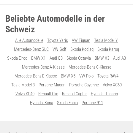
Beliebte Automodelle in der
Schweiz
Alle Automodelle
Toyota Yaris
VW Tiguan
Tesla Model Y
Mercedes-Benz GLC
VW Golf
Skoda Kodiaq
Skoda Karoq
Skoda Elroq
BMW X1
Audi Q3
Skoda Octavia
BMW X3
Audi A3
Mercedes-Benz A-Klasse
Mercedes-Benz C-Klasse
Mercedes-Benz E-Klasse
BMW X5
VW Polo
Toyota RAV4
Tesla Model 3
Porsche Macan
Porsche Cayenne
Volvo XC60
Volvo XC40
Renault Clio
Renault Captur
Hyundai Tucson
Hyundai Kona
Skoda Fabia
Porsche 911