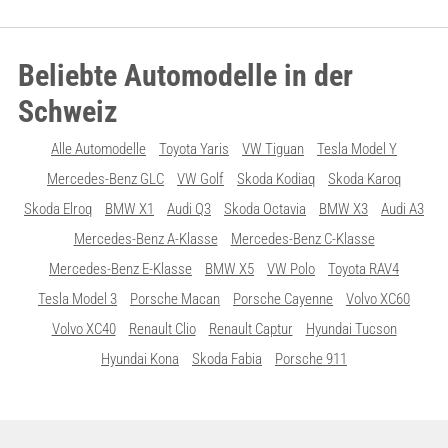
Beliebte Automodelle in der
Schweiz
Alle Automodelle
Toyota Yaris
VW Tiguan
Tesla Model Y
Mercedes-Benz GLC
VW Golf
Skoda Kodiaq
Skoda Karoq
Skoda Elroq
BMW X1
Audi Q3
Skoda Octavia
BMW X3
Audi A3
Mercedes-Benz A-Klasse
Mercedes-Benz C-Klasse
Mercedes-Benz E-Klasse
BMW X5
VW Polo
Toyota RAV4
Tesla Model 3
Porsche Macan
Porsche Cayenne
Volvo XC60
Volvo XC40
Renault Clio
Renault Captur
Hyundai Tucson
Hyundai Kona
Skoda Fabia
Porsche 911