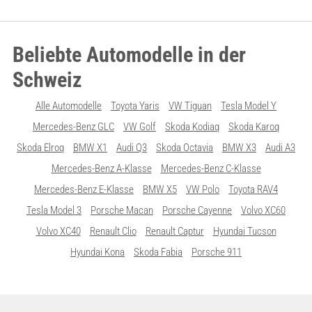
Beliebte Automodelle in der
Schweiz
Alle Automodelle
Toyota Yaris
VW Tiguan
Tesla Model Y
Mercedes-Benz GLC
VW Golf
Skoda Kodiaq
Skoda Karoq
Skoda Elroq
BMW X1
Audi Q3
Skoda Octavia
BMW X3
Audi A3
Mercedes-Benz A-Klasse
Mercedes-Benz C-Klasse
Mercedes-Benz E-Klasse
BMW X5
VW Polo
Toyota RAV4
Tesla Model 3
Porsche Macan
Porsche Cayenne
Volvo XC60
Volvo XC40
Renault Clio
Renault Captur
Hyundai Tucson
Hyundai Kona
Skoda Fabia
Porsche 911