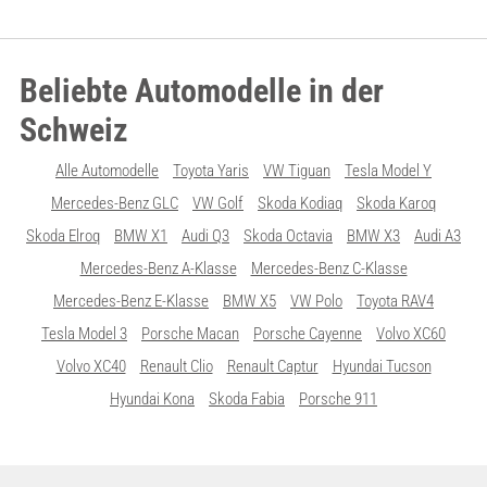
Beliebte Automodelle in der
Schweiz
Alle Automodelle
Toyota Yaris
VW Tiguan
Tesla Model Y
Mercedes-Benz GLC
VW Golf
Skoda Kodiaq
Skoda Karoq
Skoda Elroq
BMW X1
Audi Q3
Skoda Octavia
BMW X3
Audi A3
Mercedes-Benz A-Klasse
Mercedes-Benz C-Klasse
Mercedes-Benz E-Klasse
BMW X5
VW Polo
Toyota RAV4
Tesla Model 3
Porsche Macan
Porsche Cayenne
Volvo XC60
Volvo XC40
Renault Clio
Renault Captur
Hyundai Tucson
Hyundai Kona
Skoda Fabia
Porsche 911