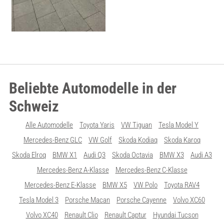
Beliebte Automodelle in der
Schweiz
Alle Automodelle
Toyota Yaris
VW Tiguan
Tesla Model Y
Mercedes-Benz GLC
VW Golf
Skoda Kodiaq
Skoda Karoq
Skoda Elroq
BMW X1
Audi Q3
Skoda Octavia
BMW X3
Audi A3
Mercedes-Benz A-Klasse
Mercedes-Benz C-Klasse
Mercedes-Benz E-Klasse
BMW X5
VW Polo
Toyota RAV4
Tesla Model 3
Porsche Macan
Porsche Cayenne
Volvo XC60
Volvo XC40
Renault Clio
Renault Captur
Hyundai Tucson