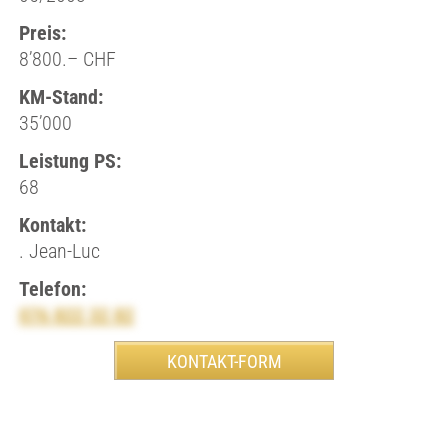
Preis:
8’800.– CHF
KM-Stand:
35’000
Leistung PS:
68
Kontakt:
. Jean-Luc
Telefon:
076 822 32 82