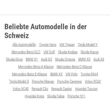
Beliebte Automodelle in der
Schweiz
Alle Automodelle
Toyota Yaris
VW Tiguan
Tesla Model Y
Mercedes-Benz GLC
VW Golf
Skoda Kodiaq
Skoda Karoq
Skoda Elroq
BMW X1
Audi Q3
Skoda Octavia
BMW X3
Audi A3
Mercedes-Benz A-Klasse
Mercedes-Benz C-Klasse
Mercedes-Benz E-Klasse
BMW X5
VW Polo
Toyota RAV4
Tesla Model 3
Porsche Macan
Porsche Cayenne
Volvo XC60
Volvo XC40
Renault Clio
Renault Captur
Hyundai Tucson
Hyundai Kona
Skoda Fabia
Porsche 911